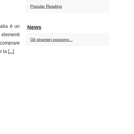
Popular Reading
talia è un
News
, elementi
Gli stranieri possono...
 comprare
 la [
...
]