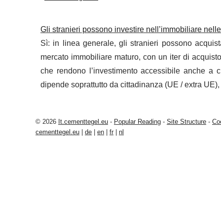
Gli stranieri possono investire nell’immobiliare nelle 
Sì: in linea generale, gli stranieri possono acquista
mercato immobiliare maturo, con un iter di acquisto s
che rendono l’investimento accessibile anche a c
dipende soprattutto da cittadinanza (UE / extra UE), r
© 2026
It.cementtegel.eu
-
Popular Reading
-
Site Structure
-
Co
cementtegel.eu
|
de
|
en
|
fr
|
nl